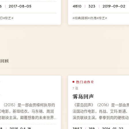
暗藏伏笔。现可在高清影院免费在
个细节都暗藏伏笔。现可在高清影
6
2017-08-05
4810
323
2019-09-02
之回廊》高清完整版，杜比全景声
观看《寻路星辰》高清完整版，BD
容。
幻#综艺#
#经典回顾#动漫#综艺#
典回顾
片
热门动作片
7 张
们
雾岛回声
（2015）是一部由贾樟柯执导的
《雾岛回声》（2016）是一部由
幻电影，新垣结衣、马东锡、周润
法国动作电影，肖战、艾玛·斯通
员联袂主演。颠覆想象的未来世界
演员联袂主演。拳拳到肉的硬核动
在线观看免费高清完整电影《夜行
全片。在线观看免费高清完整电影
58
2015-04-18
3857
159
2016-01-22