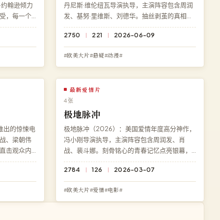
·约翰逊倾力
丹尼斯·维伦纽瓦导演执导，主演阵容包含周润
受，每一个
发、基努·里维斯、刘德华。抽丝剥茧的真相追
免费在线观
查直击人性深处，结局充满意料之外的深刻反
2750
221
2026-06-09
高清多端兼
转。访问高清影院即享《终局追击》免费完整
版高清在线观看，BD 蓝光极速加载。
#欧美大片#悬疑#动漫#
最新爱情片
4 张
极地脉冲
推出的惊悚电
极地脉冲（2026）：美国爱情年度高分神作，
战、梁朝伟
冯小刚导演执导，主演阵容包含周润发、肖
直击观众内
战、裴斗娜。刻骨铭心的青春记忆点亮银幕，
免费提供
结局充满意料之外的深刻反转。访问高清影院
2784
126
2026-03-07
 高清画质流
即享《极地脉冲》免费完整版高清在线观看，
1080P 蓝光极速加载。
#欧美大片#爱情#电影#