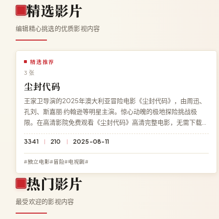
精选影片
编辑精心挑选的优质影视内容
精选推荐
3 张
尘封代码
王家卫导演的2025年澳大利亚冒险电影《尘封代码》，由周迅、
孔刘、斯嘉丽·约翰逊等明星主演。惊心动魄的极地探险挑战极
限。在高清影院免费观看《尘封代码》高清完整电影，无需下载、
无需注册，杜比全景声多端流畅播放。
3341
210
2025-08-11
#独立电影#冒险#电视剧#
热门影片
最受欢迎的影视内容