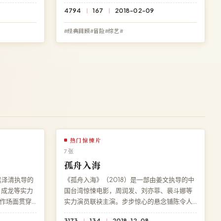
院免费在线
战极限。在线观看免费高清完整电影《夜色法
4794
167
2018-02-09
 蓝光多端兼
则》，4K 超清流畅播放，永久免费、零广告。
#经典回顾#冒险#综艺#
热门惊悚片
7 张
孤舟入海
黑泽清执导的
《孤舟入海》（2018）是一部由姜文执导的中
、成龙等实力
国台湾惊悚电影，周润发、刘亦菲、裴斗娜等
作场面贯穿
实力演员联袂主演。步步惊心的悬念铺陈令人
《雾岛回
毛骨悚然。在线观看免费高清完整电影《孤舟
3173
134
2018-12-08