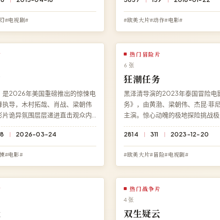
 超清流畅播放，永久免费、零广
声》，1080P 蓝光流畅播放，永
告。
幻#电视剧#
#欧美大片#动作#电影#
片
热门冒险片
6 张
踪
狂潮任务
是2026年美国重磅推出的惊悚电
黑泽清导演的2023年泰国冒险电
峰执导，木村拓哉、肖战、梁朝伟
务》，由黄渤、梁朝伟、杰昆·菲
影片诡异氛围层层递进直击观众内
主演。惊心动魄的极地探险挑战极
力贯穿始终。高清影院免费提供
影院免费观看《狂潮任务》高清完
8
2026-03-24
2814
311
2023-12-20
完整版在线观看，HD 高清画质流
需下载、无需注册，4K 超清多端
广告无需注册。
悚#电影#
#欧美大片#冒险#电视剧#
片
热门战争片
4 张
伏
双生疑云