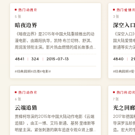
热门动漫片
热门爱情
5 张
3 张
暗夜边界
深空入
《暗夜边界》是2015年中国大陆重磅推出的动
《深空入口》
漫电影，由路阳执导，凯特·布兰切特、舒淇、
国大陆爱情电
周润发领衔主演。影片热血燃情的成长故事点
斯通等实力
燃青春记忆，剧情张力贯穿始终。高清影院免
忆点亮银幕
4841
324
2015-07-13
4840
2
费提供《暗夜边界》完整版在线观看，BD 蓝光
空入口》，B
画质流畅播放，无广告无需注册。
告。
#经典回顾#动漫#电影#
#经典回顾#爱
热门动作片
热门科幻
6 张
7 张
云端追猎
光之回
贾樟柯导演的2015年中国大陆动作电影《云端
2017年德
追猎》，由王一博、艾玛·斯通、基努·里维斯等
导演罗泓轸
明星主演。紧张刺激的飙车追逐令观众肾上腺
造。宏大的