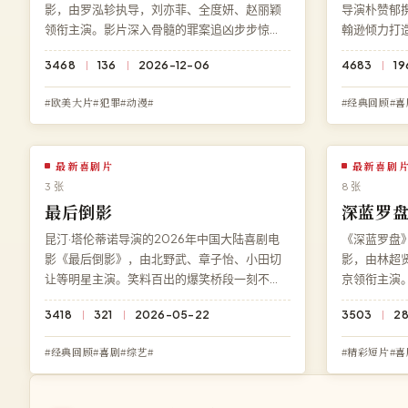
影，由罗泓轸执导，刘亦菲、全度妍、赵丽颖
导演朴赞郁
领衔主演。影片深入骨髓的罪案追凶步步惊
翰逊倾力打
心，剧情张力贯穿始终。高清影院免费提供
断，每一个
3468
136
2026-12-06
4683
19
《霓裳曲》完整版在线观看，1080P 蓝光画质
免费在线观看
流畅播放，无广告无需注册。
清多端兼容
#欧美大片#犯罪#动漫#
#经典回顾#喜
最新喜剧片
最新喜剧
3 张
8 张
最后倒影
深蓝罗
昆汀·塔伦蒂诺导演的2026年中国大陆喜剧电
《深蓝罗盘》
影《最后倒影》，由北野武、章子怡、小田切
影，由林超
让等明星主演。笑料百出的爆笑桥段一刻不
京领衔主演
断。在高清影院免费观看《最后倒影》高清完
人，剧情张
3418
321
2026-05-22
3503
2
整电影，无需下载、无需注册，4K 超清多端流
《深蓝罗盘
畅播放。
质流畅播放
#经典回顾#喜剧#综艺#
#精彩短片#喜