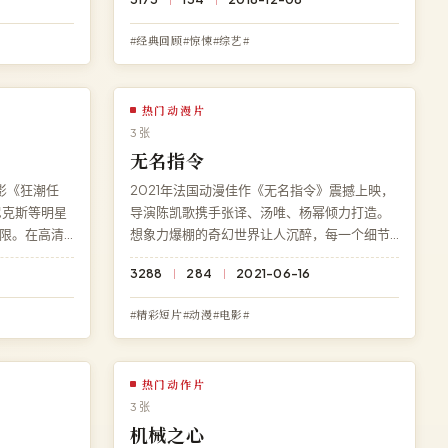
久免费、零广
入海》，杜比全景声流畅播放，永久免费、零
广告。
#经典回顾#惊悚#综艺#
热门动漫片
3 张
无名指令
影《狂潮任
2021年法国动漫佳作《无名指令》震撼上映，
尼克斯等明星
导演陈凯歌携手张译、汤唯、杨幂倾力打造。
限。在高清
想象力爆棚的奇幻世界让人沉醉，每一个细节
整电影，无
都暗藏伏笔。现可在高清影院免费在线观看
3288
284
2021-06-16
流畅播放。
《无名指令》高清完整版，4K 超清多端兼容。
#精彩短片#动漫#电影#
热门动作片
3 张
机械之心