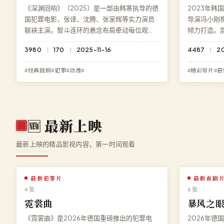
《深渊回响》（2025）是一部由韩寒执导的德
2023年韩
国犯罪电影，张译、沈腾、张家辉等实力演员
导演冯小刚
联袂主演。智斗连环的悬念布局牵动每位观
倾力打造。
众。在线观看免费高清完整电影《深渊回
能，每一个
3980
170
2025-11-16
4487
2
响》，HD 高清流畅播放，永久免费、零广告。
免费在线观看
清多端兼容
#经典回顾#犯罪#动漫#
#精彩短片#悬
🆕
最新上映
最新上映的精品影视内容，第一时间观看
最新犯罪片
最新喜剧
4 张
6 张
霓裳曲
暴风之
《霓裳曲》是2026年德国重磅推出的犯罪电
2026年德