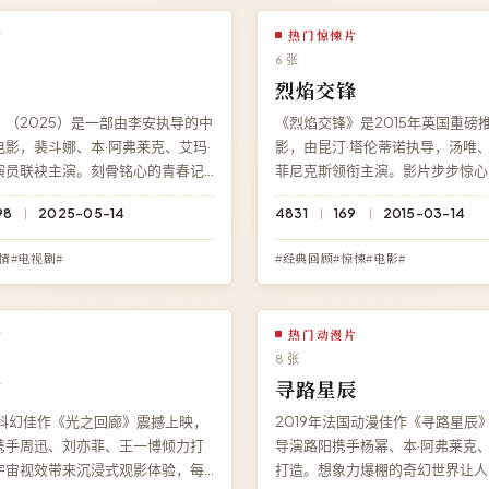
片
热门惊悚片
6 张
口
烈焰交锋
（2025）是一部由李安执导的中
《烈焰交锋》是2015年英国重磅
影，裴斗娜、本·阿弗莱克、艾玛·
影，由昆汀·塔伦蒂诺执导，汤唯、
演员联袂主演。刻骨铭心的青春记
菲尼克斯领衔主演。影片步步惊心
。在线观看免费高清完整电影《深
令人毛骨悚然，剧情张力贯穿始终
98
2025-05-14
4831
169
2015-03-14
D 蓝光流畅播放，永久免费、零广
免费提供《烈焰交锋》完整版在线观
清画质流畅播放，无广告无需注册
情#电视剧#
#经典回顾#惊悚#电影#
片
热门动漫片
8 张
廊
寻路星辰
国科幻佳作《光之回廊》震撼上映，
2019年法国动漫佳作《寻路星辰
携手周迅、刘亦菲、王一博倾力打
导演路阳携手杨幂、本·阿弗莱克
宇宙视效带来沉浸式观影体验，每
打造。想象力爆棚的奇幻世界让人