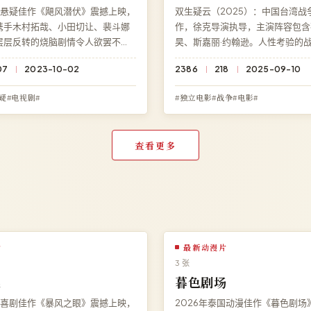
国悬疑佳作《飓风潜伏》震撼上映，
双生疑云（2025）：中国台湾战
携手木村拓哉、小田切让、裴斗娜
作，徐克导演执导，主演阵容包含
层层反转的烧脑剧情令人欲罢不
昊、斯嘉丽·约翰逊。人性考验的
细节都暗藏伏笔。现可在高清影院
灵魂，结局充满意料之外的深刻反
07
2023-10-02
2386
218
2025-09-10
《飓风潜伏》高清完整版，HD 高
清影院即享《双生疑云》免费完整
。
观看，HD 高清极速加载。
疑#电视剧#
#独立电影#战争#电影#
查看更多
片
最新动漫片
3 张
眼
暮色剧场
国喜剧佳作《暴风之眼》震撼上映，
2026年泰国动漫佳作《暮色剧场