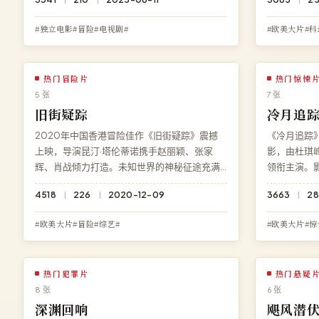
需下载、无需注册，杜比全景声多端流畅播
者们》，4K
放。
告。
#独立电影#冒险#电视剧#
#欧美大片#科
热门冒险片
热门惊悚
5 张
7 张
旧街疑踪
冷月追
2020年中国香港冒险佳作《旧街疑踪》震撼
《冷月追踪》
上映，导演昆汀·塔伦蒂诺携手赵丽颖、张家
影，由杜琪
辉、肖战倾力打造。未知世界的神秘征途充满
领衔主演。
未知，每一个细节都暗藏伏笔。现可在高清影
心，剧情张
4518
226
2020-12-09
3663
28
院免费在线观看《旧街疑踪》高清完整版，BD
《冷月追踪》
蓝光多端兼容。
畅播放，无
#欧美大片#冒险#综艺#
#欧美大片#惊
热门犯罪片
热门悬疑
8 张
6 张
深渊回响
飓风潜