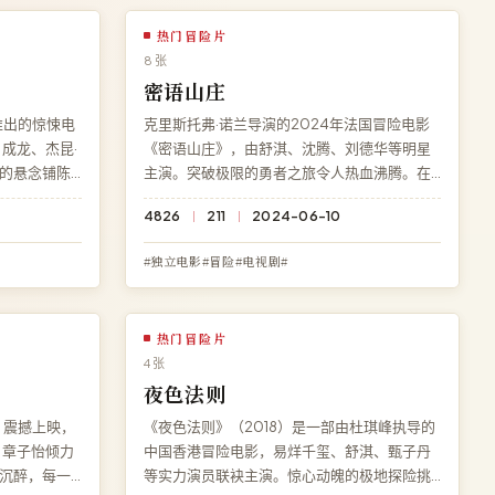
热门冒险片
8 张
密语山庄
推出的惊悚电
克里斯托弗·诺兰导演的2024年法国冒险电影
成龙、杰昆·
《密语山庄》，由舒淇、沈腾、刘德华等明星
的悬念铺陈
主演。突破极限的勇者之旅令人热血沸腾。在
。高清影院
高清影院免费观看《密语山庄》高清完整电
4826
211
2024-06-10
看，HD 高
影，无需下载、无需注册，杜比全景声多端流
。
畅播放。
#独立电影#冒险#电视剧#
热门冒险片
4 张
夜色法则
》震撼上映，
《夜色法则》（2018）是一部由杜琪峰执导的
、章子怡倾力
中国香港冒险电影，易烊千玺、舒淇、甄子丹
沉醉，每一
等实力演员联袂主演。惊心动魄的极地探险挑