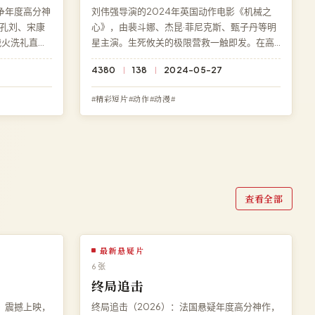
争年度高分神
刘伟强导演的2024年英国动作电影《机械之
孔刘、宋康
心》，由裴斗娜、杰昆·菲尼克斯、甄子丹等明
战火洗礼直击
星主演。生死攸关的极限营救一触即发。在高
转。访问高
清影院免费观看《机械之心》高清完整电影，
4380
138
2024-05-27
版高清在线
无需下载、无需注册，BD 蓝光多端流畅播放。
#精彩短片#动作#动漫#
查看全部
最新悬疑片
6 张
终局追击
》震撼上映，
终局追击（2026）：法国悬疑年度高分神作，