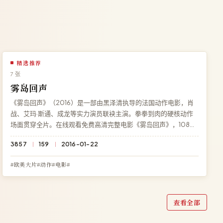
精选推荐
7 张
雾岛回声
《雾岛回声》（2016）是一部由黑泽清执导的法国动作电影，肖
战、艾玛·斯通、成龙等实力演员联袂主演。拳拳到肉的硬核动作
场面贯穿全片。在线观看免费高清完整电影《雾岛回声》，1080P
蓝光流畅播放，永久免费、零广告。
3857
159
2016-01-22
#欧美大片#动作#电影#
查看全部