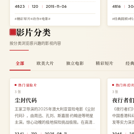
素飙升。在高清影院免费观看《云端追猎》高
一个细节都
4823
120
2015-11-06
4816
30
清完整电影，无需下载、无需注册，BD 蓝光多
线观看《光
端流畅播放。
多端兼容。
#精彩短片#动作#电影#
#经典回顾#科
影片分类
按分类浏览感兴趣的影视内容
全部
欧美大片
独立电影
精彩短片
经
热门冒险片
热门科幻
3 张
3 张
尘封代码
夜行者
王家卫导演的2025年澳大利亚冒险电影《尘封
《夜行者们》
代码》，由周迅、孔刘、斯嘉丽·约翰逊等明星
中国香港科
主演。惊心动魄的极地探险挑战极限。在高清
发等实力演
影院免费观看《尘封代码》高清完整电影，无
震撼登场。
3341
210
2025-08-11
3065
2