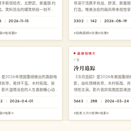
携手新垣结衣、北野武、斯嘉丽·约
导演宁浩携手肖战、舒淇、斯嘉丽
造。笑料百出的爆笑桥段一刻不
打造。唯美治愈的画风带来视觉享
细节都暗藏伏笔。现可在高清影院
细节都暗藏伏笔。现可在高清影院
6
2026-11-15
3302
142
2026-08-19
《暴风之眼》高清完整版，HD 高
看《暮色剧场》高清完整版，HD 
。
容。
剧#电视剧#
#经典回顾#动漫#动漫#
片
最新惊悚片
7 张
盘
冷月追踪
是2026年德国重磅推出的喜剧电
《冷月追踪》是2026年美国重磅
贤执导，易烊千玺、木村拓哉、吴
影，由杜琪峰执导，木村拓哉、肖
。影片温情治愈的人生喜剧暖心动
领衔主演。影片诡异氛围层层递进
力贯穿始终。高清影院免费提供
心，剧情张力贯穿始终。高清影院
82
2026-04-01
3663
288
2026-03-24
》完整版在线观看，杜比全景声画
《冷月追踪》完整版在线观看，HD
，无广告无需注册。
畅播放，无广告无需注册。
剧#电影#
#欧美大片#惊悚#电影#